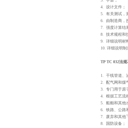
3. 手册；
4. 设计文件；
5. 有关测试
6. 由制造商
7. 强度计算结
8. 技术规程
9. 详细说明
10. 详细说
TP TC 03
1. 干线管道
2. 配气网和
3. 专门用于
4. 根据工艺
5. 船舶和其
6. 铁路、公
7. 废弃和其
8. 国防设备；