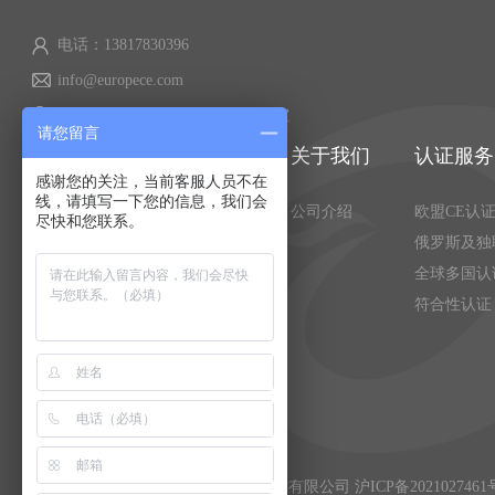
电话：13817830396
info@europece.com
上海市浦东新区川桥路350号308室
请您留言
关于我们
认证服务
感谢您的关注，当前客服人员不在
线，请填写一下您的信息，我们会
公司介绍
欧盟CE认
尽快和您联系。
俄罗斯及独
全球多国认
符合性认证
Copyright © 2021 上海市尔测信息技术有限公司
沪ICP备2021027461