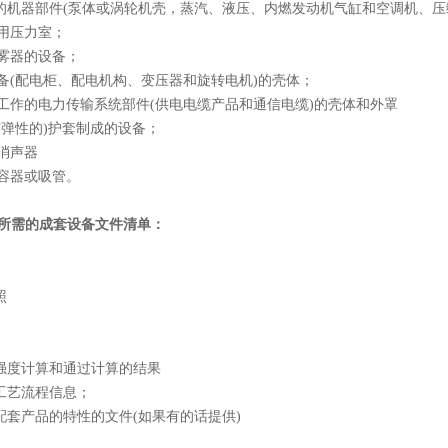
器的机器部件(泵体或涡轮机壳，蒸汽、液压、内燃发动机气缸和空调机、压
医用压力室；
喷雾器的设备；
气设备(配电柜、配电机构、变压器和旋转电机)的壳体；
境下工作的电力传输系统部件(供电电缆产品和通信电缆)的壳体和外罩
(有弹性的)护套制成的设备；
气消声器
的容器或吸管。
2认证所需的成套设备文件清单：
照
的强度计算和通过计算的结果
和工艺流程信息；
和配套产品的特性的文件(如果有的话提供)