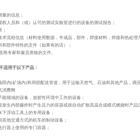
，测量的信息；
，授权人员和（或）认可的测试实验室进行的设备的测试报告；
果；
和技术流程信息（材料使用数据，半成品，部件，焊接材料，焊接和热处理
材料和部件特性的文件（如果有的话）；
明制造商专家和雇员资格的文件。
2法规不适用于以下产品：
、油田内(矿场内)和局部配送管道，用于运输天然气、石油和其他产品，调
煤气消费网
原子能领域的设备，放射性环境中工作的设备；
流程发生内部爆炸时产生压力的容器或按自动扩散高温合成模式燃烧时产品
他水下浮动工具上的专用设备；
路和其他交通方式的机车的制动设备；
他飞行器上使用的专门容器；