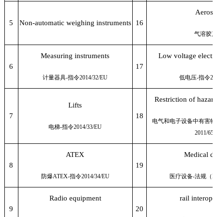
Aeroso
5
Non-automatic weighing instruments
16
气溶胶
Measuring instruments
Low voltage electr
6
17
计量器具
-
指令
2014/32/EU
低电压
-
指令
20
Restriction of hazar
Lifts
7
18
电气和电子设备中有害物
电梯
-
指令
2014/33/EU
2011/65
ATEX
Medical de
8
19
防爆
ATEX-
指令
2014/34/EU
医疗设备
-
法规（
E
Radio equipment
rail interope
9
20