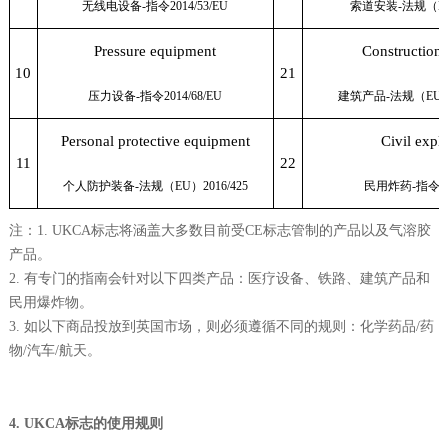
无线电设备
-
指令
2014/53/EU
索道安装
-
法规（
E
Pressure equipment
Construction 
10
21
压力设备
-
指令
2014/68/EU
建筑产品
-
法规（
EU
Personal protective equipment
Civil expl
11
22
个人防护装备
-
法规（
EU
）
2016/425
民用炸药
-
指令
2
注：1. UKCA标志将涵盖大多数目前受CE标志管制的产品以及气溶胶
产品。
2. 有专门的指南会针对以下四类产品：医疗设备、铁路、建筑产品和
民用爆炸物。
3. 如以下商品投放到英国市场，则必须遵循不同的规则：化学药品/药
物/汽车/航天。
4. UKCA标志的使用规则