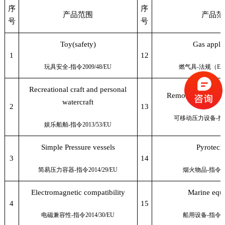
序
序
产品范围
产品范
号
号
Toy(safety)
Gas appli
1
12
玩具安全
-
指令
2009/48/EU
燃气具
-
法规（
E
Recreational craft and personal
Removable pressu
watercraft
2
13
可移动压力设备
-
指
娱乐船舶
-
指令
2013/53/EU
Simple Pressure vessels
Pyrotech
3
14
简易压力容器
-
指令
2014/29/EU
烟火物品
-
指令
2
Electromagnetic compatibility
Marine equ
4
15
电磁兼容性
-
指令
2014/30/EU
船用设备
-
指令
2